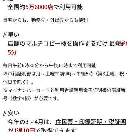
全国約
5万6000店
で利用可能
自宅からも、勤務先・外出先からも便利
早い
店舗のマルチコピー機を操作するだけ 最短
約
5分
毎日午前6時30分から午後11時まで利用可能
※戸籍証明書は月～土曜午前9時～午後5時（第3土曜、祝・
休日を除く）。
※マイナンバーカードと利用者証明用電子証明書の暗証番
号（数字4桁）が必要です。
安い
今年の3～4月は、
住民票・印鑑証明・税証明
が
1通10円
で取得できます