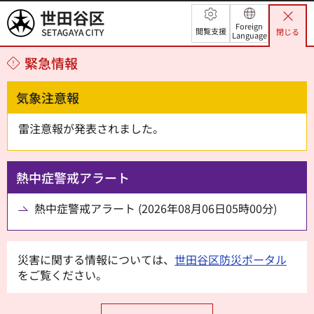
世田谷区
Foreign
閲覧支援
閉じる
Language
緊急情報
気象注意報
雷注意報が発表されました。
熱中症警戒アラート
熱中症警戒アラート (2026年08月06日05時00分)
災害に関する情報については、
世田谷区防災ポータル
をご覧ください。