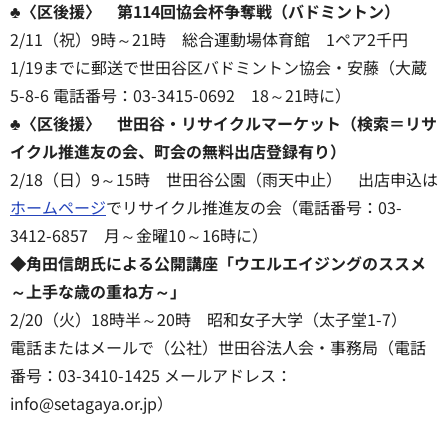
♣〈区後援〉 第114回協会杯争奪戦（バドミントン）
2/11（祝）9時～21時 総合運動場体育館 1ペア2千円
1/19までに郵送で世田谷区バドミントン協会・安藤（大蔵
5-8-6 電話番号：03-3415-0692 18～21時に）
♣〈区後援〉 世田谷・リサイクルマーケット（検索＝リサ
イクル推進友の会、町会の無料出店登録有り）
2/18（日）9～15時 世田谷公園（雨天中止） 出店申込は
ホームページ
でリサイクル推進友の会（電話番号：03-
3412-6857 月～金曜10～16時に）
◆角田信朗氏による公開講座「ウエルエイジングのススメ
～上手な歳の重ね方～」
2/20（火）18時半～20時 昭和女子大学（太子堂1-7）
電話またはメールで（公社）世田谷法人会・事務局（電話
番号：03-︎3410-1425 メールアドレス：
info@setagaya.or.jp）