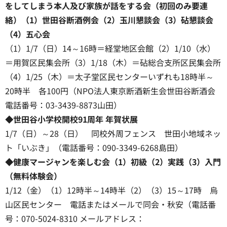
をしてしまう本人及び家族が話をする会（初回のみ要連
絡）（1）世田谷断酒例会（2）玉川懇談会（3）砧懇談会
（4）五心会
（1）1/7（日）14～16時＝経堂地区会館（2）1/10（水）
＝用賀区民集会所（3）1/18（木）＝砧総合支所区民集会所
（4）1/25（木）＝太子堂区民センターいずれも18時半～
20時半 各100円（NPO法人東京断酒新生会世田谷断酒会
電話番号：03-3439-8873山田）
◆世田谷小学校開校91周年 年賀状展
1/7（日）～28（日） 同校外周フェンス 世田小地域ネッ
ト「いぶき」（電話番号：090-3349-6268島田）
◆健康マージャンを楽しむ会（1）初級（2）実践（3）入門
（無料体験会）
1/12（金）（1）12時半～14時半（2）（3）15～17時 烏
山区民センター 電話またはメールで同会・秋安（電話番
号：070-5024-8310 メールアドレス：