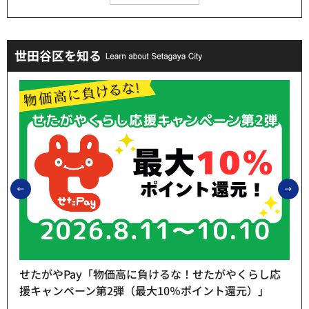
世田谷区を知る
前のスライドを表示
次
せたがやPay「物価高に負けるな！せたがやくらし応
援キャンペーン第2弾（最大10％ポイント還元）」