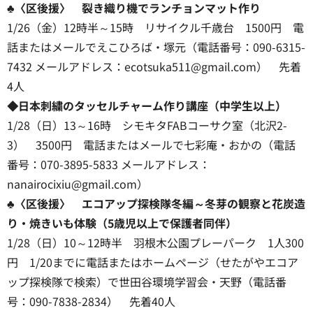
♣〈区後援〉 裂き織り機でランチョンマット作り
1/26（金）12時半～15時 リサイクル千歳台 1500円 電
話またはメールでえこひろば・塚元（電話番号：090-6315-
7432 メールアドレス：ecotsuka511@gmail.com） 先着
4人
◆日本刺繍のタッセルチャーム作り講座（中学生以上）
1/28（日）13～16時 シモキタFABコーサク室（北沢2-
3） 3500円 電話またはメールで七彩庵・おかの（電話
番号：070-3895-5833 メールアドレス：
nanairocixiu@gmail.com）
♣〈区後援〉 エコアップ探検隊冬編～冬芽の観察と花炭造
り・焼きいも体験（5歳児以上で保護者同伴）
1/28（日）10～12時半 羽根木公園プレーパーク 1人300
円 1/20までに電話またはホームページ（せたがやエコア
ップ探検隊で検索）で世田谷環境学習会・天野（電話番
号：090-7838-2834） 先着40人