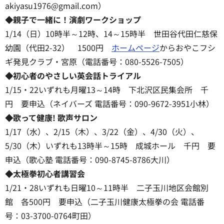
akiyasu1976@gmail.com）
◆親子で一緒に！演劇ワークショップ
1/14（日）10時半～12時、14～15時半 世田谷代田仁慈保
幼園（代田2-32） 1500円
ホームページ
からおやこフシ
ギ発見クラブ・宮原（電話番号：080-5526-7505）
◆初心者のやさしい英会話トライアル
1/15・22いずれも月曜13～14時 下北沢区民集会所 千
円 要申込（ネイバーズ 電話番号：090-9672-3951小林）
◆歌って健康! 歌声サロン
1/17（水）、2/15（木）、3/22（金）、4/30（火）、
5/30（木）いずれも13時半～15時 成城ホール 千円 要
申込（歌心塾 電話番号：090-8745-8786大川）
◆太極拳初心者講習会
1/21・28いずれも日曜10～11時半 二子玉川地区会館別
館 各500円 要申込（二子玉川健康太極拳の会 電話番
号：03-3700-0764町田）