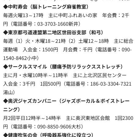
◆中町寿会（脳トレーニング麻雀教室）
毎週火曜13～17時 主に中町ふれあいの家 年会費：2千
円（電話番号：03-3703-1660新井）
◆東京都弓道連盟第二地区世田谷支部（和弓）
毎週（1）火・木曜18～21時（2）土曜12～18時 主に総合
運動場 入会金：1500円 月会費：千円（電話番号：090-
1540-8462小中）
◆サークルスマイル（腰痛予防リラックスストレッチ）
主に月・水曜10時半～11時半 主に上北沢区民センター
入会金：3千円 1回500円（電話番号：186-03-3304-7321
湯山）
◆奥沢ジャズカンパニー（ジャズボーカル＆ボイストレー
ニング）
月2回平日12時半～14時半 主に奥沢東地区会館 1回2300
円（電話番号：090-8850-9606大杉）
◆健康吹矢の会（呼吸器系強化に役立つ）