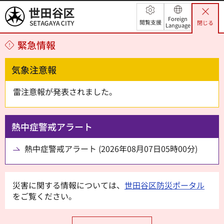
世田谷区
Foreign
閲覧支援
閉じる
Language
緊急情報
気象注意報
雷注意報が発表されました。
熱中症警戒アラート
熱中症警戒アラート (2026年08月07日05時00分)
災害に関する情報については、
世田谷区防災ポータル
をご覧ください。