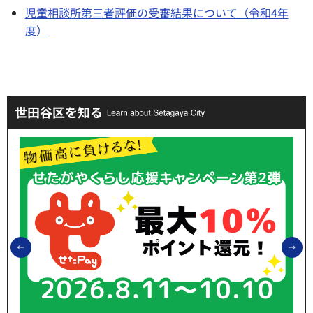
児童相談所第三者評価の受審結果について（令和4年
度）
世田谷区を知る
前のスライドを表示
次