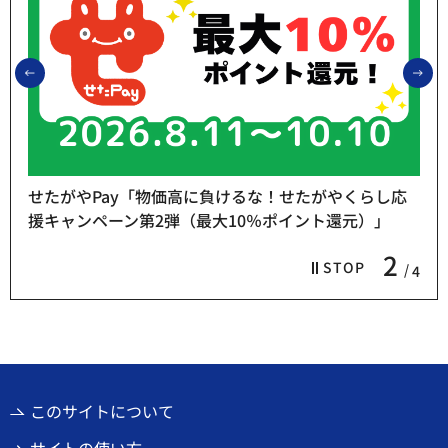
前のスライドを表示
次
せたがやPay「物価高に負けるな！せたがやくらし応
援キャンペーン第2弾（最大10％ポイント還元）」
2
STOP
4
このサイトについて