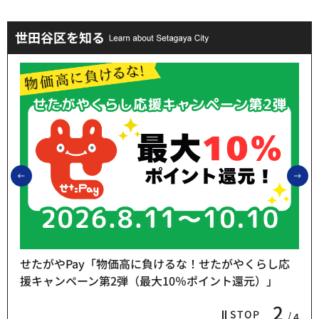
世田谷区を知る
前のスライドを表示
次
がやくらし応
ト還元）」
熱中症予防「お休み処」をご利用くださ
3
STOP
4