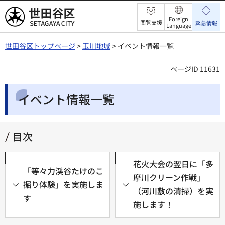
世田谷区
Foreign
閲覧支援
緊急情報
Language
世田谷区トップページ
>
玉川地域
> イベント情報一覧
ページID 11631
イベント情報一覧
目次
花火大会の翌日に「多
「等々力渓谷たけのこ
摩川クリーン作戦」
掘り体験」を実施しま
（河川敷の清掃）を実
す
施します！