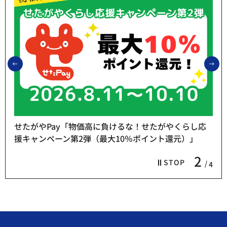
前のスライドを表示
次
せたがやPay「物価高に負けるな！せたがやくらし応
援キャンペーン第2弾（最大10％ポイント還元）」
2
STOP
4