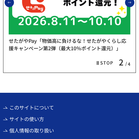
前のスライドを表示
次
せたがやPay「物価高に負けるな！せたがやくらし応
援キャンペーン第2弾（最大10％ポイント還元）」
2
STOP
4
このサイトについて
サイトの使い方
個人情報の取り扱い