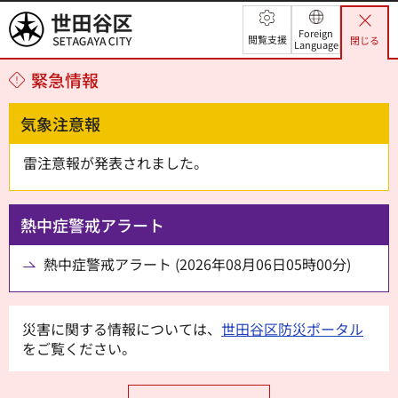
世田谷区
Foreign
閲覧支援
閉じる
Language
緊急情報
気象注意報
雷注意報が発表されました。
熱中症警戒アラート
熱中症警戒アラート (2026年08月06日05時00分)
災害に関する情報については、
世田谷区防災ポータル
をご覧ください。