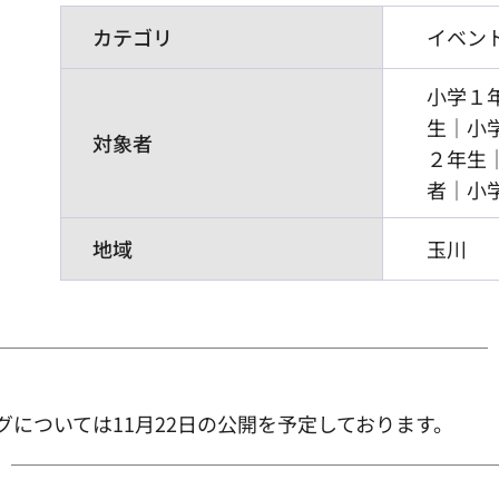
カテゴリ
イベン
小学１
生｜小
対象者
２年生
者｜小
地域
玉川
については11月22日の公開を予定しております。