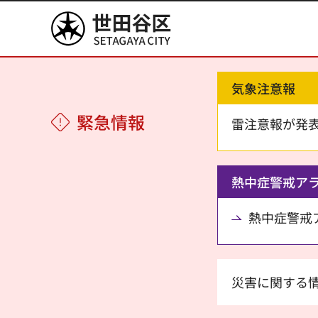
世田谷区
気象注意報
緊急情報
雷注意報が発
熱中症警戒ア
熱中症警戒アラ
災害に関する