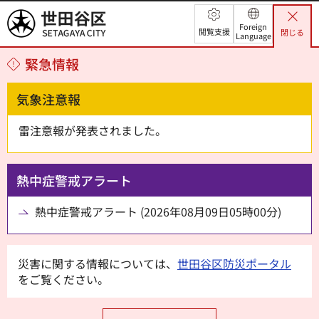
世田谷区
Foreign
閲覧支援
閉じる
Language
緊急情報
気象注意報
雷注意報が発表されました。
熱中症警戒アラート
熱中症警戒アラート (2026年08月09日05時00分)
災害に関する情報については、
世田谷区防災ポータル
をご覧ください。