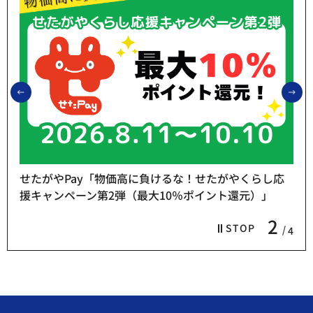
前のスライドを表示
次
せたがやPay「物価高に負けるな！せたがやくらし応
援キャンペーン第2弾（最大10％ポイント還元）」
2
STOP
4