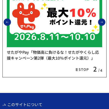
前のスライドを表示
次
せたがやPay「物価高に負けるな！せたがやくらし応
援キャンペーン第2弾（最大10％ポイント還元）」
2
STOP
4
このサイトについて