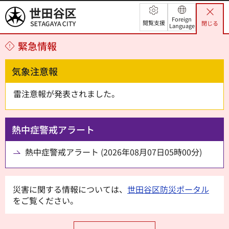
世田谷区
Foreign
閲覧支援
閉じる
Language
緊急情報
気象注意報
雷注意報が発表されました。
熱中症警戒アラート
熱中症警戒アラート (2026年08月07日05時00分)
災害に関する情報については、
世田谷区防災ポータル
をご覧ください。