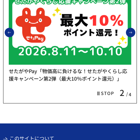
前のスライドを表示
次
せたがやPay「物価高に負けるな！せたがやくらし応
援キャンペーン第2弾（最大10％ポイント還元）」
2
STOP
4
このサイトについて