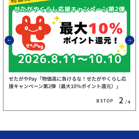
前のスライドを表示
次
らし応
）」
熱中症予防「お休み処」をご利用ください
3
STOP
4