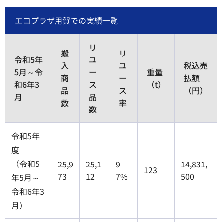
エコプラザ用賀での実績一覧
リ
搬
リ
令和5年
ユ
入
ユ
税込売
5月～令
ー
重量
商
ー
払額
和6年3
ス
（t）
品
ス
（円）
月
品
数
率
数
令和5年
度
（令和5
25,9
25,1
9
14,831,
123
73
12
7%
500
年5月～
令和6年3
月）