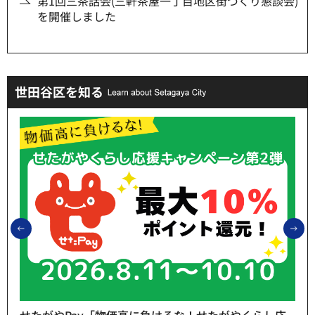
第1回三茶話会(三軒茶屋一丁目地区街づくり懇談会)
を開催しました
世田谷区を知る
前のスライドを表示
次
せたがやPay「物価高に負けるな！せたがやくらし応