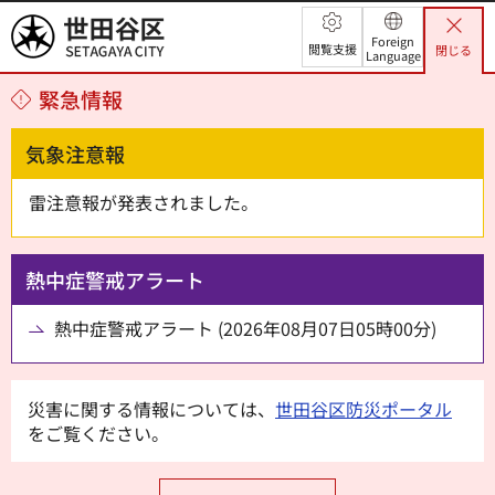
世田谷区
Foreign
閲覧支援
閉じる
Language
緊急情報
気象注意報
雷注意報が発表されました。
熱中症警戒アラート
熱中症警戒アラート (2026年08月07日05時00分)
災害に関する情報については、
世田谷区防災ポータル
をご覧ください。