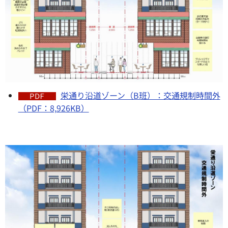
栄通り沿道ゾーン（B班）：交通規制時間外
（PDF：8,926KB）