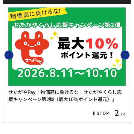
前のスライドを表示
次
くらし応
元）」
熱中症予防「お休み処」をご利用ください
3
STOP
4