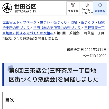
世田谷区
Foreign
閲覧支援
緊急情報
Language
世田谷区トップページ
>
住まい・街づくり・環境
>
街づくり
>
各総
合支所の街づくり
>
世田谷総合支所管内の街づくり
>
三軒茶屋一丁
目地区に関する街づくりの取組み
> 第6回三茶話会(三軒茶屋一丁目
地区街づくり懇談会)を開催しました
最終更新日 2024年2月1日
ページID 10909
第6回三茶話会(三軒茶屋一丁目地
区街づくり懇談会)を開催しました
目次