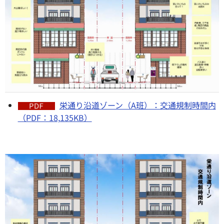
栄通り沿道ゾーン（A班）：交通規制時間内
（PDF：18,135KB）