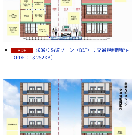
栄通り沿道ゾーン（B班）：交通規制時間内
（PDF：18,282KB）