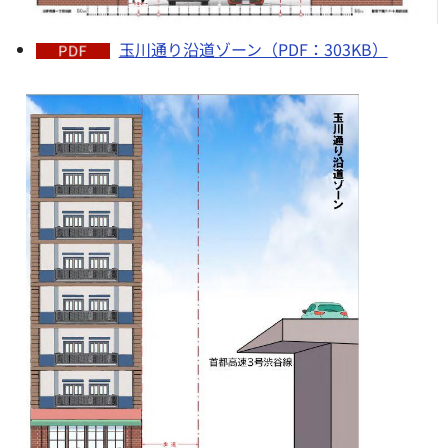
玉川通り沿道ゾーン（PDF：303KB）