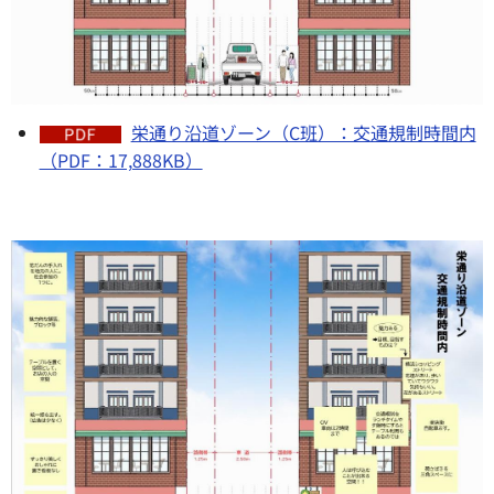
栄通り沿道ゾーン（C班）：交通規制時間内
（PDF：17,888KB）