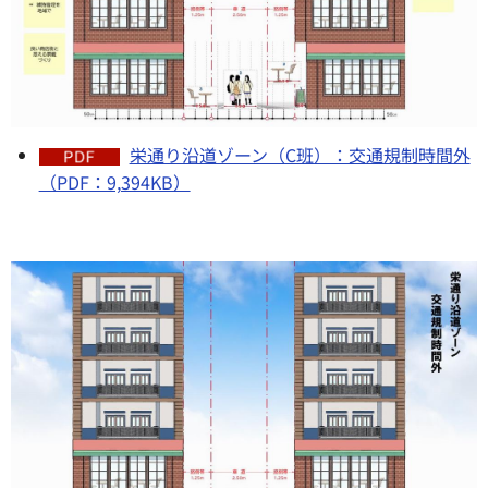
栄通り沿道ゾーン（C班）：交通規制時間外
（PDF：9,394KB）