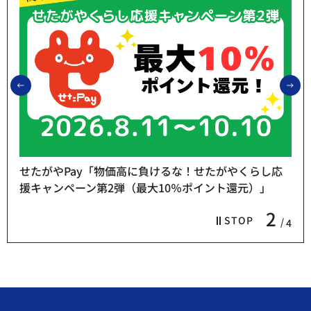
前のスライドを表示
次
せたがやPay「物価高に負けるな！せたがやくらし応
援キャンペーン第2弾（最大10％ポイント還元）」
2
STOP
4