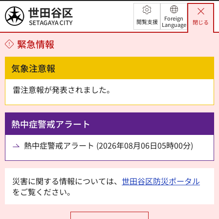
世田谷区
Foreign
閲覧支援
閉じる
Language
緊急情報
気象注意報
雷注意報が発表されました。
熱中症警戒アラート
熱中症警戒アラート (2026年08月06日05時00分)
災害に関する情報については、
世田谷区防災ポータル
をご覧ください。