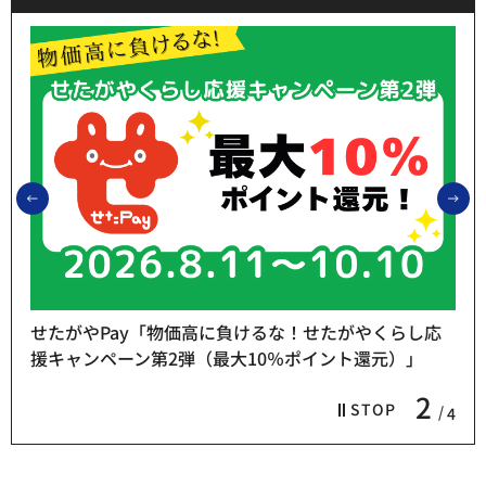
前のスライドを表示
次
せたがやPay「物価高に負けるな！せたがやくらし応
援キャンペーン第2弾（最大10％ポイント還元）」
2
STOP
4