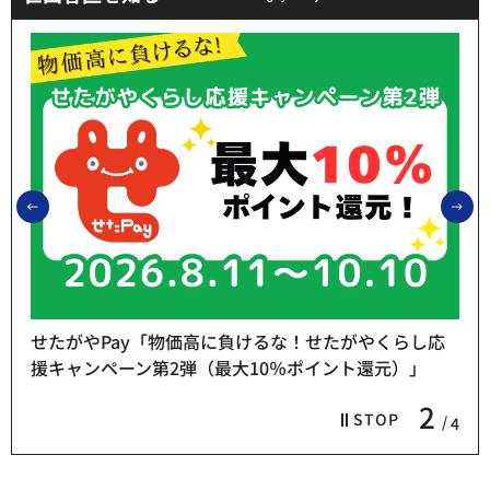
前のスライドを表示
次
せたがやPay「物価高に負けるな！せたがやくらし応
援キャンペーン第2弾（最大10％ポイント還元）」
2
STOP
4