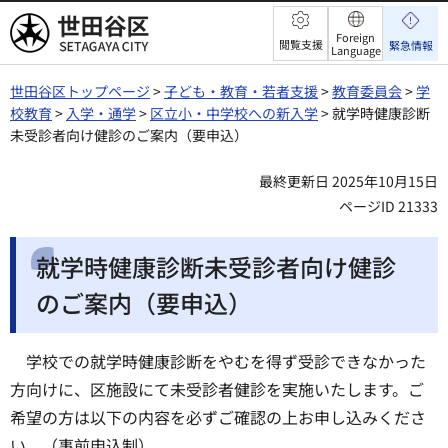
世田谷区
Foreign
閲覧支援
緊急情報
Language
世田谷区トップページ
>
子ども・教育・若者支援
>
教育委員会
>
学
校教育
>
入学・通学
>
区立小・中学校への新入学
> 就学時健康診断
未受診者向け健診のご案内（要申込）
最終更新日 2025年10月15日
ページID 21333
就学時健康診断未受診者向け健診
のご案内（要申込）
学校での就学時健康診断をやむを得ず受診できなかった
方向けに、区施設にて未受診者健診を実施いたします。ご
希望の方は以下の内容を必ずご確認の上お申し込みくださ
い。（事前申込制）