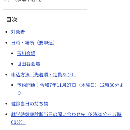
目次
対象者
日時・場所（要申込）
玉川会場
世田谷会場
申込方法（先着順・定員あり）
予約開始：令和7年11月27日（木曜日）12時30分よ
り
健診当日の持ち物
就学時健康診断当日の問い合わせ先（8時30分～17時
00分）