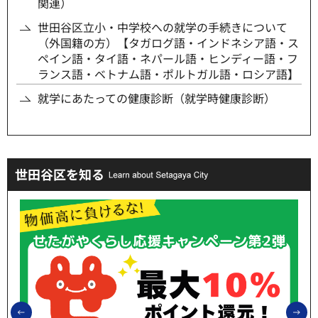
関連）
世田谷区立小・中学校への就学の手続きについて
（外国籍の方）【タガログ語・インドネシア語・ス
ペイン語・タイ語・ネパール語・ヒンディー語・フ
ランス語・ベトナム語・ポルトガル語・ロシア語】
就学にあたっての健康診断（就学時健康診断）
世田谷区を知る
前のスライドを表示
次