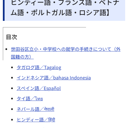
ヒンディー語・フランス語・ベトナ
ム語・ポルトガル語・ロシア語】
目次
世田谷区立小・中学校への就学の手続きについて（外
国籍の方）
タガログ語／Tagalog
インドネシア語／bahasa Indonesia
スペイン語／Español
タイ語／ไทย
ネパール語／नेपाली
ヒンディー語／हिंदी