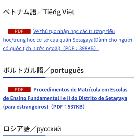
ベトナム語／Tiếng Việt
Về thủ tục nhập học các trường tiểu
học/trung học cơ sở của quận Setagaya(Dành cho người
có quốc tịch nước ngoài)（PDF：398KB）
ポルトガル語／português
Procedimentos de Matrícula em Escolas
de Ensino Fundamental I e II do Distrito de Setagaya
(para estrangeiros)（PDF：537KB）
ロシア語／русский