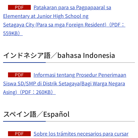
Patakaran para sa Pagpapaaral sa
Elementary at Junior High School ng
Setagaya City (Para sa mga Foreign Resident)（PDF：
559KB）
インドネシア語／bahasa Indonesia
Informasi tentang Prosedur Penerimaan
Siswa SD/SMP di Distrik Setagaya(Bagi Warga Negara
Asing)（PDF：260KB）
スペイン語／Español
Sobre los trámites necesarios para cursar