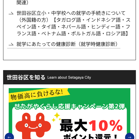
関連）
世田谷区立小・中学校への就学の手続きについて
（外国籍の方）【タガログ語・インドネシア語・ス
ペイン語・タイ語・ネパール語・ヒンディー語・フ
ランス語・ベトナム語・ポルトガル語・ロシア語】
就学にあたっての健康診断（就学時健康診断）
世田谷区を知る
前のスライドを表示
次