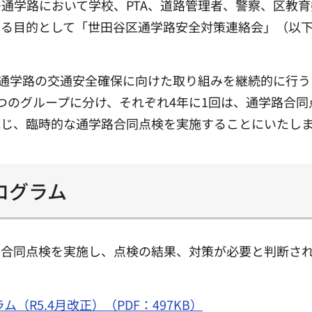
通学路において学校、PTA、道路管理者、警察、区教
図る目的として「世田谷区通学路安全対策連絡会」（以
、通学路の交通安全確保に向けた取り組みを継続的に行
つのグループに分け、それぞれ4年に1回は、通学路合
応じ、臨時的な通学路合同点検を実施することにいたし
ログラム
路合同点検を実施し、点検の結果、対策が必要と判断さ
R5.4月改正）（PDF：497KB）