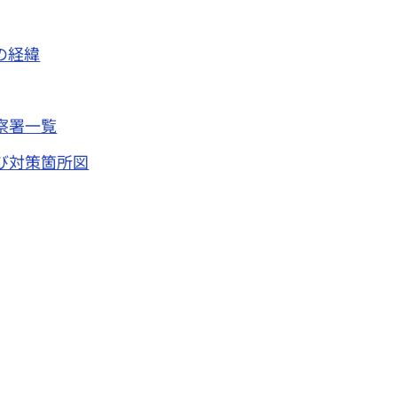
の経緯
察署一覧
び対策箇所図