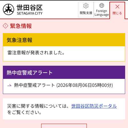
世田谷区
Foreign
閲覧支援
閉じる
Language
緊急情報
気象注意報
雷注意報が発表されました。
熱中症警戒アラート
熱中症警戒アラート (2026年08月06日05時00分)
災害に関する情報については、
世田谷区防災ポータル
をご覧ください。