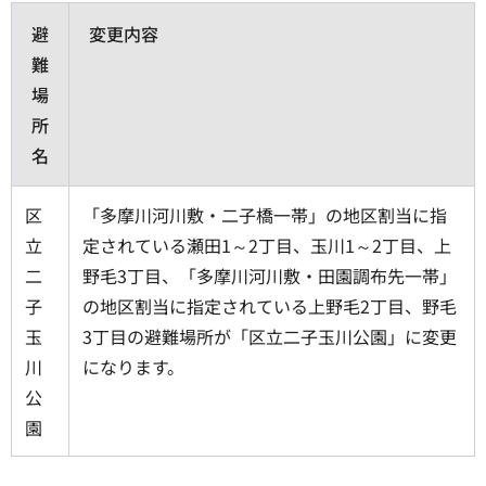
避
変更内容
難
場
所
名
区
「多摩川河川敷・二子橋一帯」の地区割当に指
立
定されている瀬田1～2丁目、玉川1～2丁目、上
二
野毛3丁目、「多摩川河川敷・田園調布先一帯」
子
の地区割当に指定されている上野毛2丁目、野毛
玉
3丁目の避難場所が「区立二子玉川公園」に変更
川
になります。
公
園