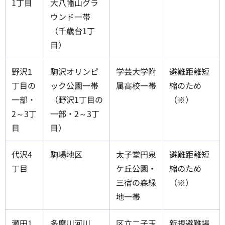
1丁目
大八幡山グラ
ウンド一帯
（千歳台1丁
目）
野沢1
駒沢オリンピ
学芸大学附
避難距離短
丁目の
ック公園一帯
属高校一帯
縮のため
一部・
（野沢1丁目の
（※）
2～3丁
一部・2～3丁
目
目）
代沢4
駒場地区
太子堂円泉
避難距離短
丁目
ケ丘公園・
縮のため
三宿の森緑
（※）
地一帯
瀬田1
多摩川河川
区立二子玉
新規避難場