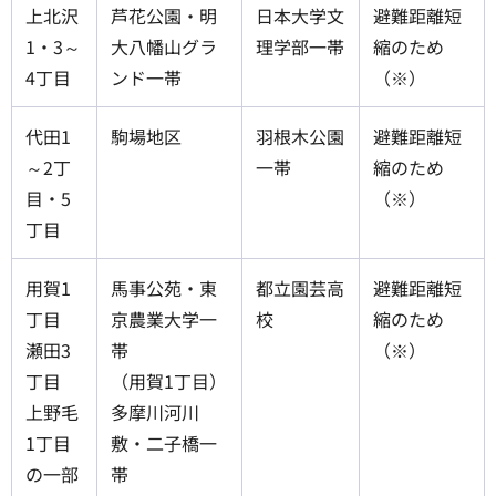
上北沢
芦花公園・明
日本大学文
避難距離短
1・3～
大八幡山グラ
理学部一帯
縮のため
4丁目
ンド一帯
（※）
代田1
駒場地区
羽根木公園
避難距離短
～2丁
一帯
縮のため
目・5
（※）
丁目
用賀1
馬事公苑・東
都立園芸高
避難距離短
丁目
京農業大学一
校
縮のため
瀬田3
帯
（※）
丁目
（用賀1丁目）
上野毛
多摩川河川
1丁目
敷・二子橋一
の一部
帯