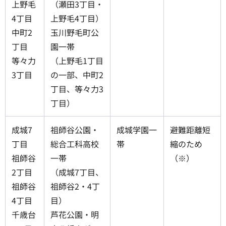
上野毛
（瀬田3丁目・
4丁目
上野毛4丁目）
中町2
玉川野毛町公
丁目
園一帯
等々力
（上野毛1丁目
3丁目
の一部、中町2
丁目、等々力3
丁目）
成城7
祖師谷公園・
成城学園一
避難距離短
丁目
総合工科高校
帯
縮のため
祖師谷
一帯
（※）
2丁目
（成城7丁目、
祖師谷
祖師谷2・4丁
4丁目
目）
千歳台
芦花公園・明