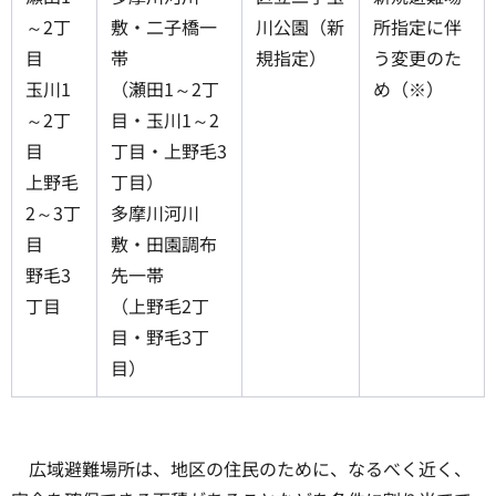
～2丁
敷・二子橋一
川公園（新
所指定に伴
目
帯
規指定）
う変更のた
玉川1
（瀬田1～2丁
め（※）
～2丁
目・玉川1～2
目
丁目・上野毛3
上野毛
丁目）
2～3丁
多摩川河川
目
敷・田園調布
野毛3
先一帯
丁目
（上野毛2丁
目・野毛3丁
目）
広域避難場所は、地区の住民のために、なるべく近く、