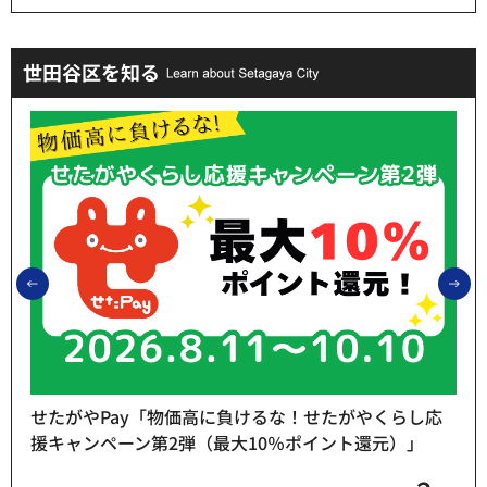
世田谷区を知る
前のスライドを表示
次
せたがやPay「物価高に負けるな！せたがやくらし応
援キャンペーン第2弾（最大10％ポイント還元）」