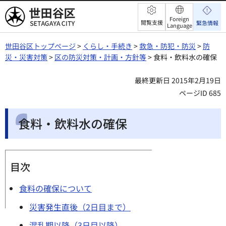
世田谷区
Foreign
閲覧支援
緊急情報
Language
世田谷区トップページ
>
くらし・手続き
>
救急・防犯・防災
>
防
災・災害対策
>
区の防災対策・計画・方針等
> 食料・飲料水の確保
最終更新日 2015年2月19日
ページID 685
食料・飲料水の確保
目次
食料の確保について
災害発生直後（2日目まで）
混乱期以降（3日目以降）