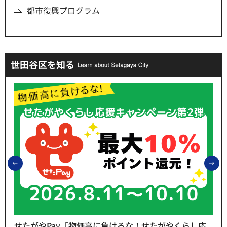
都市復興プログラム
世田谷区を知る
前のスライドを表示
次
せたがやPay「物価高に負けるな！せたがやくらし応