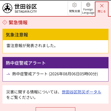
世田谷区
Foreign
閲覧支援
閉じる
Language
緊急情報
気象注意報
雷注意報が発表されました。
熱中症警戒アラート
熱中症警戒アラート (2026年08月06日05時00分)
災害に関する情報については、
世田谷区防災ポータル
をご覧ください。