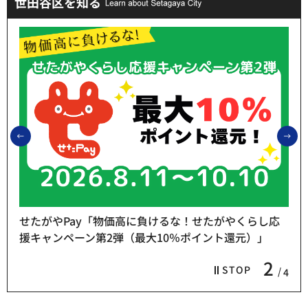
世田谷区を知る
前のスライドを表示
次
せたがやPay「物価高に負けるな！せたがやくらし応
援キャンペーン第2弾（最大10％ポイント還元）」
2
STOP
4