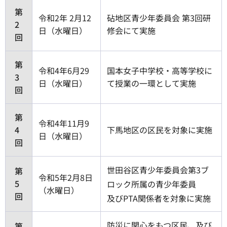
第
令和2年 2月12
砧地区青少年委員会 第3回研
2
日（水曜日）
修会にて実施
回
第
令和4年6月29
国本女子中学校・高等学校に
3
日（水曜日）
て授業の一環として実施
回
第
令和4年11月9
4
下馬地区の区民を対象に実施
日（水曜日）
回
世田谷区青少年委員会第3ブ
第
令和5年2月8日
5
ロック所属の青少年委員
（水曜日）
回
及びPTA関係者を対象に実施
防災に関心をもつ区民、及び
第