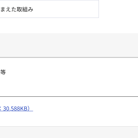
まえた取組み
民等
0,588KB）