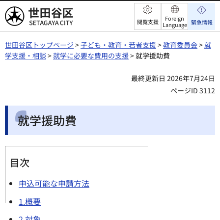
世田谷区
Foreign
閲覧支援
緊急情報
Language
世田谷区トップページ
>
子ども・教育・若者支援
>
教育委員会
>
就
学支援・相談
>
就学に必要な費用の支援
> 就学援助費
最終更新日 2026年7月24日
ページID 3112
就学援助費
目次
申込可能な申請方法
1.概要
2.対象