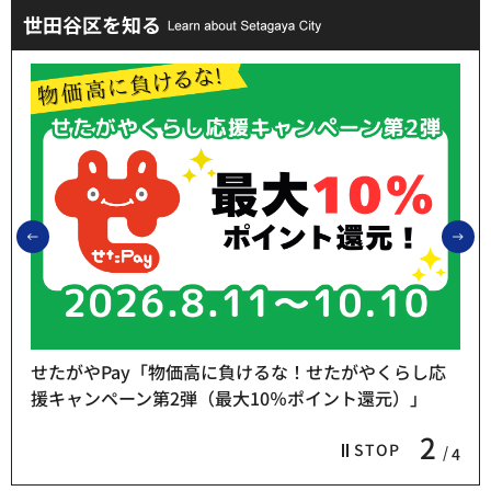
世田谷区を知る
前のスライドを表示
次
せたがやPay「物価高に負けるな！せたがやくらし応
援キャンペーン第2弾（最大10％ポイント還元）」
2
STOP
4