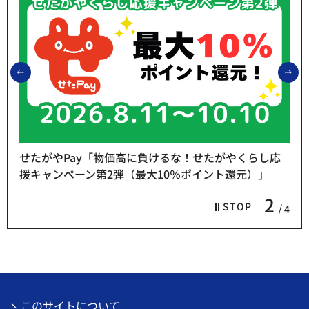
前のスライドを表示
次
せたがやPay「物価高に負けるな！せたがやくらし応
援キャンペーン第2弾（最大10％ポイント還元）」
2
STOP
4
このサイトについて