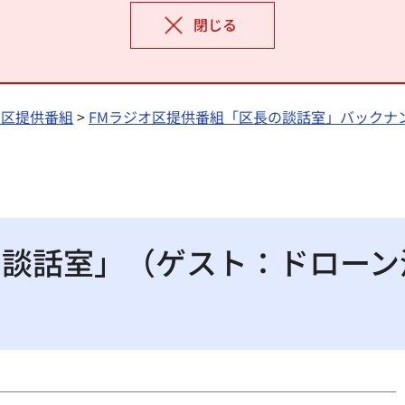
閉じる
オ区提供番組
>
FMラジオ区提供番組「区長の談話室」バックナ
の談話室」（ゲスト：ドロー