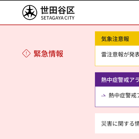
世田谷区
気象注意報
緊急情報
雷注意報が発
熱中症警戒ア
熱中症警戒アラ
災害に関する