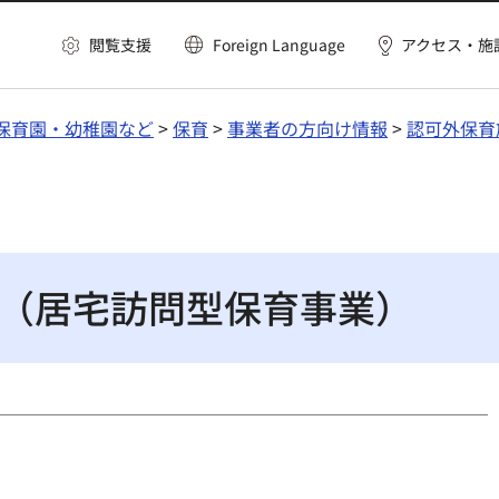
閲覧支援
Foreign Language
アクセス・施
保育園・幼稚園など
>
保育
>
事業者の方向け情報
>
認可外保育
（居宅訪問型保育事業）