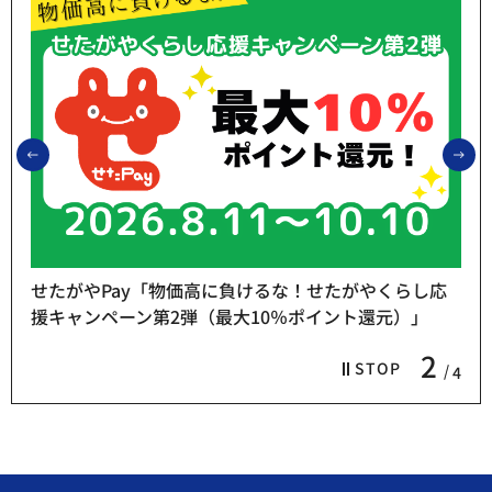
前のスライドを表示
次
せたがやPay「物価高に負けるな！せたがやくらし応
援キャンペーン第2弾（最大10％ポイント還元）」
2
STOP
4