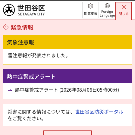
世田谷区
Foreign
閲覧支援
閉じる
Language
緊急情報
気象注意報
雷注意報が発表されました。
熱中症警戒アラート
熱中症警戒アラート (2026年08月06日05時00分)
災害に関する情報については、
世田谷区防災ポータル
をご覧ください。