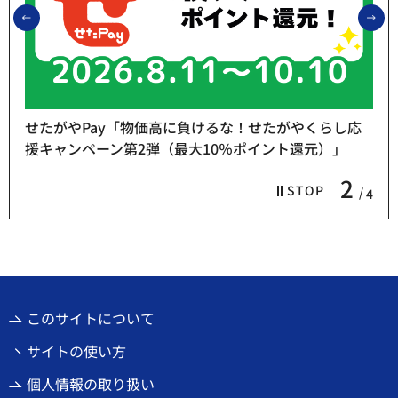
前のスライドを表示
次
せたがやPay「物価高に負けるな！せたがやくらし応
援キャンペーン第2弾（最大10％ポイント還元）」
2
STOP
4
このサイトについて
サイトの使い方
個人情報の取り扱い