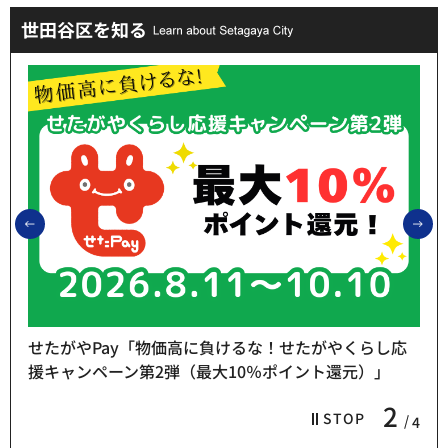
世田谷区を知る
前のスライドを表示
次
せたがやPay「物価高に負けるな！せたがやくらし応
援キャンペーン第2弾（最大10％ポイント還元）」
2
STOP
4