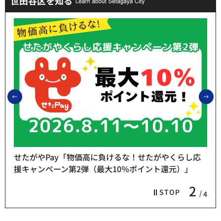
世田谷区を知る
前のスライドを表示
次
せたがやPay「物価高に負けるな！せたがやくらし応
援キャンペーン第2弾（最大10％ポイント還元）」
2
STOP
4