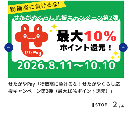
前のスライドを表示
次
せたがやPay「物価高に負けるな！せたがやくらし応
援キャンペーン第2弾（最大10％ポイント還元）」
2
STOP
4