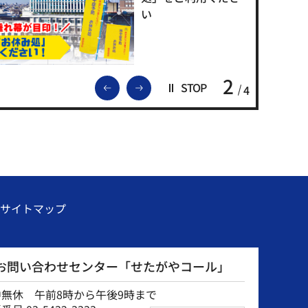
い
2
前のスライドを表示
次のスライドを表示
STOP
4
サイトマップ
お問い合わせセンター「せたがやコール」
中無休 午前8時から午後9時まで