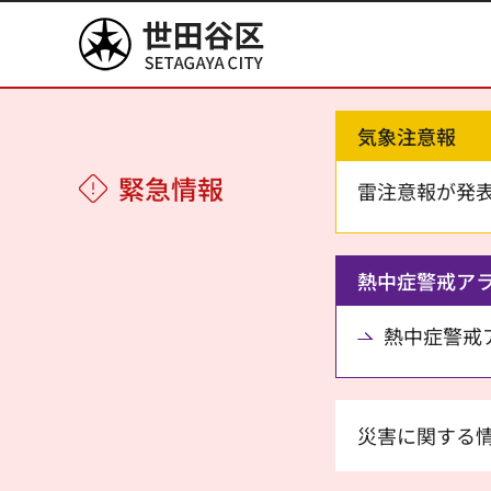
世田谷区
気象注意報
緊急情報
雷注意報が発
熱中症警戒ア
熱中症警戒アラ
災害に関する