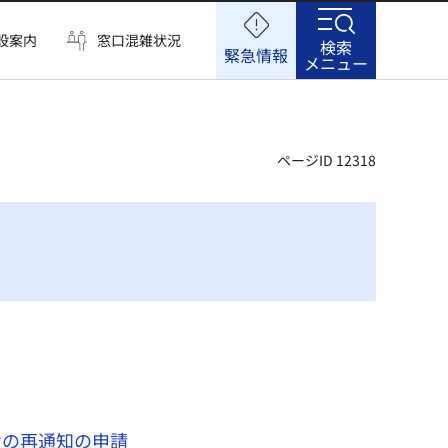
設案内
窓口混雑状況
検索
緊急情報
メニュー
ページID 12318
せの再通知の申請