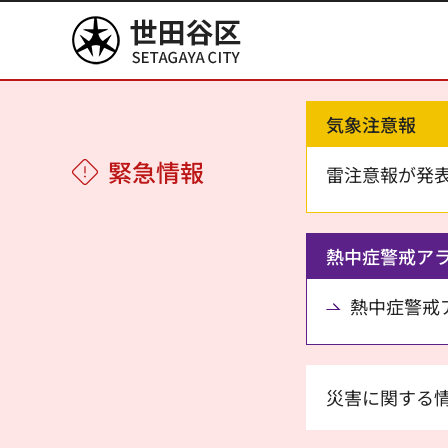
世田谷区
気象注意報
緊急情報
雷注意報が発
熱中症警戒ア
熱中症警戒アラ
災害に関する