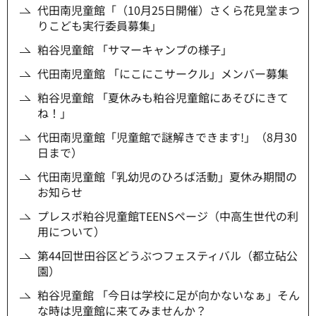
代田南児童館「（10月25日開催）さくら花見堂まつ
りこども実行委員募集」
粕谷児童館 「サマーキャンプの様子」
代田南児童館 「にこにこサークル」メンバー募集
粕谷児童館 「夏休みも粕谷児童館にあそびにきて
ね！」
代田南児童館「児童館で謎解きできます!」（8月30
日まで）
代田南児童館「乳幼児のひろば活動」夏休み期間の
お知らせ
プレスポ粕谷児童館TEENSページ（中高生世代の利
用について）
第44回世田谷区どうぶつフェスティバル（都立砧公
園）
粕谷児童館 「今日は学校に足が向かないなぁ」そん
な時は児童館に来てみませんか？