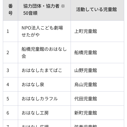
番
協力団体・協力者 ※
活動している児童館
号
50音順
NPO法人こども劇場
1
上町児童館
せたがや
船橋児童館のおはなし
2
船橋児童館
会
3
おはなしたまてばこ
山野児童館
4
おはなし泉
烏山児童館
5
おはなしカラフル
代田児童館
6
おはなし工房
新町児童館
7
おはなし広場
弦巻児童館