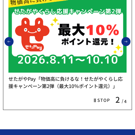
前のスライドを表示
次
せたがやPay「物価高に負けるな！せたがやくらし応
援キャンペーン第2弾（最大10％ポイント還元）」
2
STOP
4