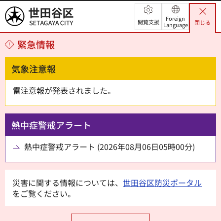
世田谷区
Foreign
閲覧支援
閉じる
Language
緊急情報
気象注意報
雷注意報が発表されました。
熱中症警戒アラート
熱中症警戒アラート (2026年08月06日05時00分)
災害に関する情報については、
世田谷区防災ポータル
をご覧ください。