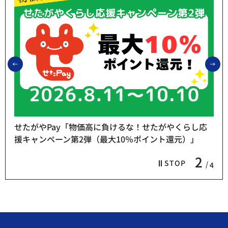
前のスライドを表示
次
せたがやPay「物価高に負けるな！せたがやくらし応
援キャンペーン第2弾（最大10％ポイント還元）」
2
STOP
4