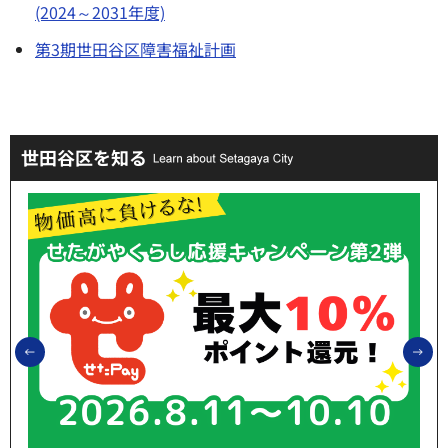
(2024～2031年度)
第3期世田谷区障害福祉計画
世田谷区を知る
前のスライドを表示
次