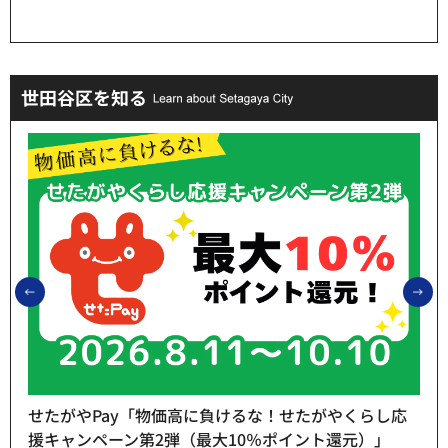
世田谷区を知る
前のスライドを表示
次
せたがやPay「物価高に負けるな！せたがやくらし応
援キャンペーン第2弾（最大10％ポイント還元）」