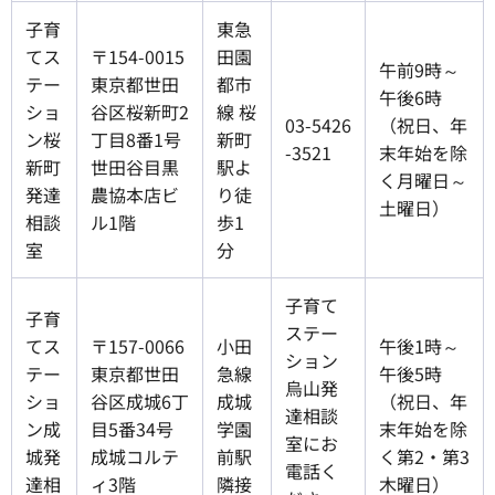
子育
東急
てス
〒154-0015
田園
午前9時～
テー
東京都世田
都市
午後6時
ショ
谷区桜新町2
線 桜
03-5426
（祝日、年
ン桜
丁目8番1号
新町
-3521
末年始を除
新町
世田谷目黒
駅よ
く月曜日～
発達
農協本店ビ
り徒
土曜日）
相談
ル1階
歩1
室
分
子育て
子育
ステー
てス
〒157-0066
小田
午後1時～
ション
テー
東京都世田
急線
午後5時
烏山発
ショ
谷区成城6丁
成城
（祝日、年
達相談
ン成
目5番34号
学園
末年始を除
室にお
城発
成城コルテ
前駅
く第2・第3
電話く
達相
ィ3階
隣接
木曜日）