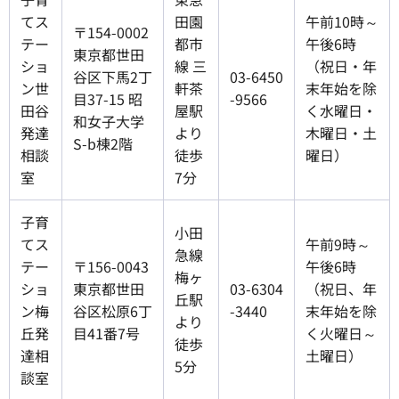
てス
田園
午前10時～
〒154-0002
テー
都市
午後6時
東京都世田
ショ
線 三
（祝日・年
谷区下馬2丁
03-6450
ン世
軒茶
末年始を除
目37-15 昭
-9566
田谷
屋駅
く水曜日・
和女子大学
発達
より
木曜日・土
S-b棟2階
相談
徒歩
曜日）
室
7分
子育
小田
てス
午前9時～
急線
テー
〒156-0043
午後6時
梅ヶ
ショ
東京都世田
03-6304
（祝日、年
丘駅
ン梅
谷区松原6丁
-3440
末年始を除
より
丘発
目41番7号
く火曜日～
徒歩
達相
土曜日）
5分
談室