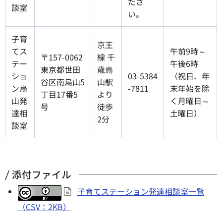
ださ
談室
い。
子育
京王
てス
午前9時～
〒157-0062
線 千
テー
午後6時
東京都世田
歳烏
ショ
03-5384
（祝日、年
谷区南烏山5
山駅
ン烏
-7811
末年始を除
丁目17番5
より
山発
く月曜日～
号
徒歩
達相
土曜日）
2分
談室
添付ファイル
子育てステーション発達相談室一覧
（CSV：2KB）