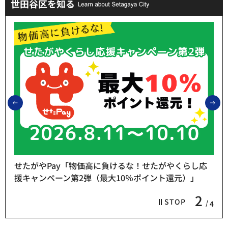
世田谷区を知る
前のスライドを表示
次
せたがやPay「物価高に負けるな！せたがやくらし応
援キャンペーン第2弾（最大10％ポイント還元）」
2
STOP
4