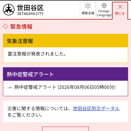
世田谷区
Foreign
閲覧支援
閉じる
Language
緊急情報
気象注意報
雷注意報が発表されました。
熱中症警戒アラート
熱中症警戒アラート (2026年08月06日05時00分)
災害に関する情報については、
世田谷区防災ポータル
をご覧ください。