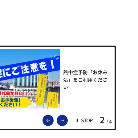
熱中症予防「お休み
処」をご利用くださ
い
2
前のスライドを表示
次のスライドを表示
STOP
4