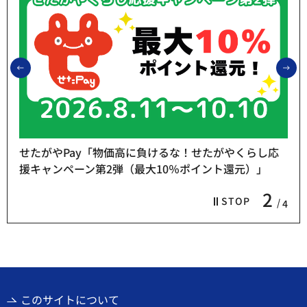
前のスライドを表示
次
せたがやPay「物価高に負けるな！せたがやくらし応
援キャンペーン第2弾（最大10％ポイント還元）」
2
STOP
4
このサイトについて