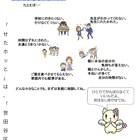
「
せ
た
ホ
ッ
と
」
は
、
「
世
田
谷
区