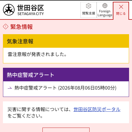
世田谷区
Foreign
閲覧支援
閉じる
Language
緊急情報
気象注意報
雷注意報が発表されました。
熱中症警戒アラート
熱中症警戒アラート (2026年08月06日05時00分)
災害に関する情報については、
世田谷区防災ポータル
をご覧ください。