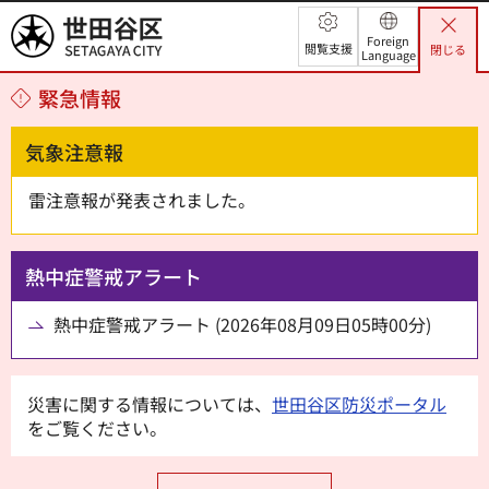
世田谷区
Foreign
閲覧支援
閉じる
Language
緊急情報
気象注意報
雷注意報が発表されました。
熱中症警戒アラート
熱中症警戒アラート (2026年08月09日05時00分)
災害に関する情報については、
世田谷区防災ポータル
をご覧ください。