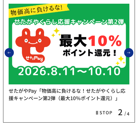
前のスライドを表示
次
せたがやPay「物価高に負けるな！せたがやくらし応
援キャンペーン第2弾（最大10％ポイント還元）」
2
STOP
4