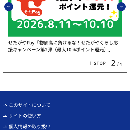
前のスライドを表示
次
せたがやPay「物価高に負けるな！せたがやくらし応
援キャンペーン第2弾（最大10％ポイント還元）」
2
STOP
4
このサイトについて
サイトの使い方
個人情報の取り扱い