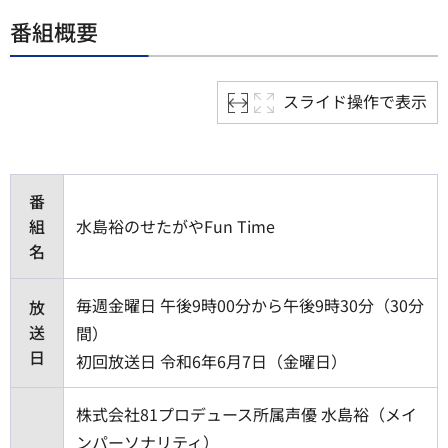
番組概要
スライド操作で表示
番
組
水島裕のせたがやFun Time
名
毎週金曜日 午後9時00分から午後9時30分（30分
放
送
間）
日
初回放送日 令和6年6月7日（金曜日）
株式会社81プロデュース所属声優 水島裕（メイ
ンパーソナリティ）