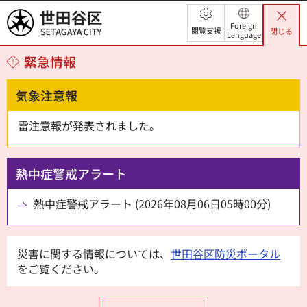
世田谷区
Foreign
閲覧支援
閉じる
Language
緊急情報
気象注意報
雷注意報が発表されました。
熱中症警戒アラート
熱中症警戒アラート (2026年08月06日05時00分)
災害に関する情報については、
世田谷区防災ポータル
をご覧ください。