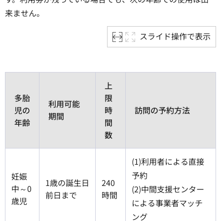
来ません。
スライド操作で表示
上
多胎
限
利用可能
児の
時
訪問の予約方法
期間
年齢
間
数
(1)利用者による直接
予約
妊娠
1歳の誕生日
240
中～0
(2)中間支援センター
前日まで
時間
歳児
による事業者マッチ
ング