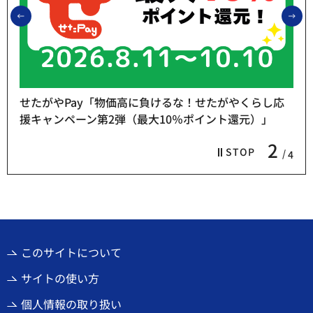
前のスライドを表示
次
高に負けるな！せたがやくらし応
最大10％ポイント還元）」
熱中症予防「お休み処
3
STOP
4
このサイトについて
サイトの使い方
個人情報の取り扱い