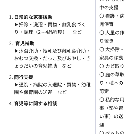
中の支援
〇 看護・病
日常的な家事援助
児保育
▶掃除・洗濯・買物・離乳食づく
り・調理（2～4品程度） など
〇 大量の作
り置き
育児補助
〇 大掃除・
▶沐浴介助・授乳及び離乳食介助・
家具の移動
おむつ交換・だっこ及びあやし・き
ょうだいの育児補助 など
〇 カビ取り
〇 庭の草取
同行支援
り・植木の
▶通院・病院の入退院・買物・幼稚
剪定
園や保育園の送迎 など
〇 私的な用
育児等に関する相談
事（塾や習
い事）の送
迎
〇 ペットの