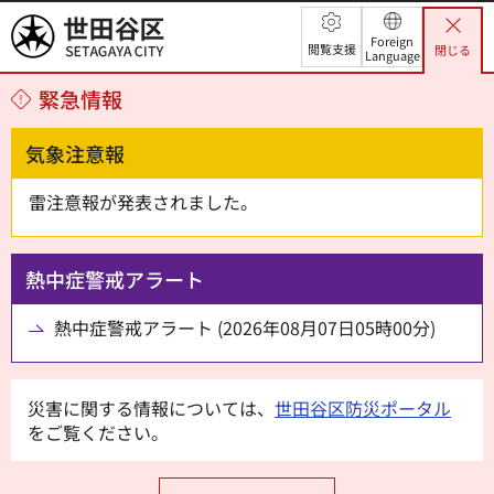
世田谷区
Foreign
閲覧支援
閉じる
Language
緊急情報
気象注意報
雷注意報が発表されました。
熱中症警戒アラート
熱中症警戒アラート (2026年08月07日05時00分)
災害に関する情報については、
世田谷区防災ポータル
をご覧ください。