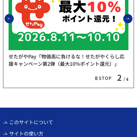
前のスライドを表示
次
せたがやPay「物価高に負けるな！せたがやくらし応
援キャンペーン第2弾（最大10％ポイント還元）」
2
STOP
4
このサイトについて
サイトの使い方